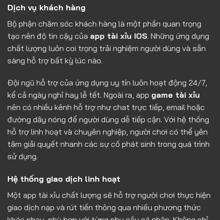
Dịch vụ khách hàng
Bộ phận chăm sóc khách hàng là một phần quan trọng
tạo nên độ tin cậy của
app tài xỉu IOS
. Những ứng dụng
chất lượng luôn coi trọng trải nghiệm người dùng và sẵn
sàng hỗ trợ bất kỳ lúc nào.
Đội ngũ hỗ trợ của ứng dụng uy tín luôn hoạt động 24/7,
kể cả ngày nghỉ hay lễ tết. Ngoài ra, app
game tài xỉu
nên có nhiều kênh hỗ trợ như chat trực tiếp, email hoặc
đường dây nóng để người dùng dễ tiếp cận. Với hệ thống
hỗ trợ linh hoạt và chuyên nghiệp, người chơi có thể yên
tâm giải quyết nhanh các sự cố phát sinh trong quá trình
sử dụng.
Hệ thống giao dịch linh hoạt
Một app tài xỉu chất lượng sẽ hỗ trợ người chơi thực hiện
giao dịch nạp và rút tiền thông qua nhiều phương thức
khác nhau, phù hợp với từng nhu cầu cá nhân. Không chỉ