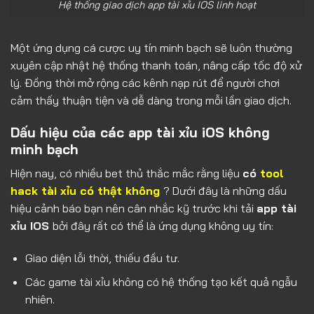
Hệ thống giao dịch app tài xỉu IOS linh hoạt
Một ứng dụng cá cược uy tín minh bạch sẽ luôn thường
xuyên cập nhật hệ thống thanh toán, nâng cấp tốc độ xử
lý. Đồng thời mở rộng các kênh nạp rút để người chơi
cảm thấy thuận tiện và dễ dàng trong mỗi lần giao dịch.
Dấu hiệu của các app tài xỉu iOS không
minh bạch
Hiện nay, có nhiều bet thủ thắc mắc rằng liệu
có
tool
hack tài xỉu có thật không
?
Dưới đây là những dấu
hiệu cảnh báo bạn nên cân nhắc kỹ trước khi tải
app tài
xỉu IOS
bởi đây rất có thể là ứng dụng không uy tín:
Giao diện lỗi thời, thiếu đầu tư.
Các game tài xỉu không có hệ thống tạo kết quả ngẫu
nhiên.