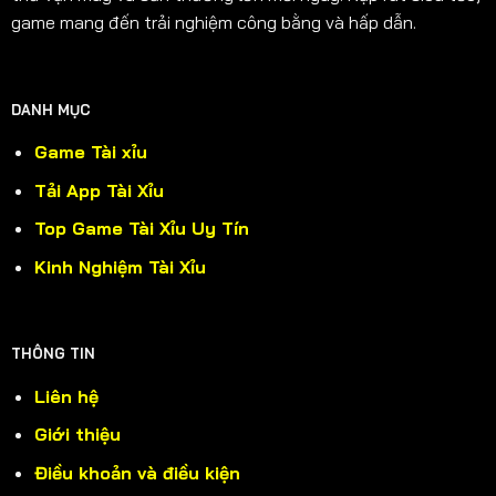
game mang đến trải nghiệm công bằng và hấp dẫn.
DANH MỤC
Game Tài xỉu
Tải App Tài Xỉu
Top Game Tài Xỉu Uy Tín
Kinh Nghiệm Tài Xỉu
THÔNG TIN
Liên hệ
Giới thiệu
Điều khoản và điều kiện