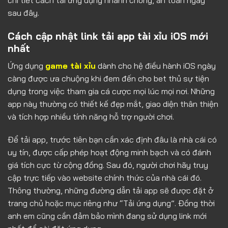
chi tiết cách tải ứng dụng nhanh chóng, an toàn ngay
sau đây.
Cách cập nhật link tải app tài xỉu iOS mới
nhất
Ứng dụng
game tài xỉu
dành cho hệ điều hành iOS ngày
càng được ưa chuộng khi đem đến cho bet thủ sự tiện
dụng trong việc tham gia cá cược mọi lúc mọi nơi. Những
app này thường có thiết kế đẹp mắt, giao diện thân thiện
và tích hợp nhiều tính năng hỗ trợ người chơi.
Để tải
app
, trước tiên bạn cần xác định đâu là nhà cái có
uy tín, được cấp phép hoạt động minh bạch và có đánh
giá tích cực từ cộng đồng. Sau đó, người chơi hãy truy
cập trực tiếp vào website chính thức của nhà cái đó.
Thông thường, những đường dẫn tải app sẽ được đặt ở
trang chủ hoặc mục riêng như “Tải ứng dụng”. Đồng thời
anh em cũng cần đảm bảo mình đang sử dụng link mới