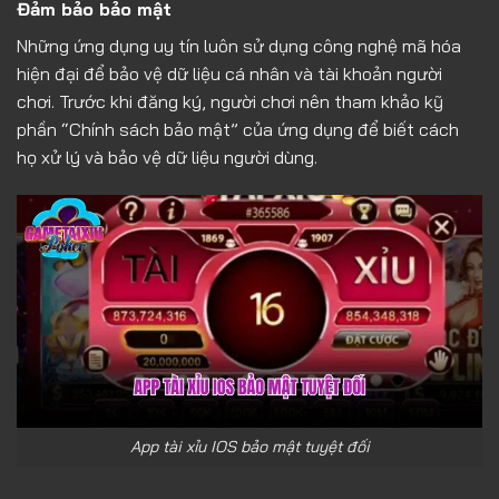
Đảm bảo bảo mật
Những ứng dụng uy tín luôn sử dụng công nghệ mã hóa
hiện đại để bảo vệ dữ liệu cá nhân và tài khoản người
chơi. Trước khi đăng ký, người chơi nên tham khảo kỹ
phần “Chính sách bảo mật” của ứng dụng để biết cách
họ xử lý và bảo vệ dữ liệu người dùng.
App tài xỉu IOS bảo mật tuyệt đối