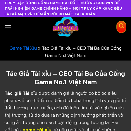
TRUY CẬP ĐÚNG CỔNG GAME BÀI ĐỔI THƯỞNG SUN.WIN ĐỂ
TRẢI NGHIỆM GAME CHÍNH HÃNG – MỌI TRUY CẬP KHÁC ĐỀU
LÀ GIẢ MẠO VÀ TIỀM ẨN RỦI RO MẤT TÀI KHOẢN!
Game Tài Xỉu
»
Tác Giả Tài xỉu – CEO Tài Ba Của Cổng
Game No.1 Việt Nam
Tác Giả Tài xỉu – CEO Tài Ba Của Cổng
Game No.1 Việt Nam
Tác giả Tài xỉu
được đánh giá là người có bộ óc siêu
phàm. Để có thể tìm ra điểm bứt phá trong lĩnh vực giải trí
đổi thưởng trực tuyến, anh đã luôn tìm tòi và nghiên cứu
thị trường, từ đó đưa ra những định hướng phát triển vô
cùng ấn tượng cho các hoạt động trong tương lai. Bài
viết này
game tài xỉu
sẽ cập nhật và chia sẻ những