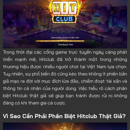
Trong thời đại các cổng game trực tuyến ngày càng phát
triển mạnh mẽ, Hitclub đã trở thành một trong những
thương hiệu được nhiều người chơi tại Việt Nam lựa chọn.
Tuy nhiên, sự phổ biến đó cũng kéo theo không ít phiên bản
giả mạo ra đời với mục đích lừa đảo, chiếm đoạt tài sản và
thông tin cá nhân của người dùng. Việc hiểu rõ cách phân
biệt Hitclub thật giả sẽ giúp bạn tránh được rủi ro không
đáng có khi tham gia cá cược.
Vì Sao Cần Phải Phân Biệt Hitclub Thật Giả?