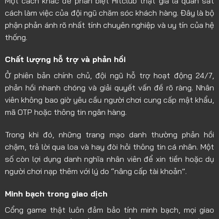
Một cách khác để phân biệt Hitclub thật giả là quan sát
cách làm việc của đội ngũ chăm sóc khách hàng. Đây là bộ
phận phản ánh rõ nhất tính chuyên nghiệp và uy tín của hệ
thống.
Chất lượng hỗ trợ và phản hồi
Ở phiên bản chính chủ, đội ngũ hỗ trợ hoạt động 24/7,
phản hồi nhanh chóng và giải quyết vấn đề rõ ràng. Nhân
viên không bao giờ yêu cầu người chơi cung cấp mật khẩu,
mã OTP hoặc thông tin ngân hàng.
Trong khi đó, những trang mạo danh thường phản hồi
chậm, trả lời qua loa và hay đòi hỏi thông tin cá nhân. Một
số còn lợi dụng danh nghĩa nhân viên để xin tiền hoặc dụ
người chơi nạp thêm với lý do “nâng cấp tài khoản”.
Minh bạch trong giao dịch
Cổng game thật luôn đảm bảo tính minh bạch, mọi giao