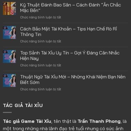
Năng
Kỹ Thuật Đánh Bao Sân – Cách Đánh “Ăn Chắc
Nặn
Mặc Bền”
Bài
Chức năng bình luận bị tắt
ở
Tài
Kỹ
Xỉu
Thuật
–
Cách Bảo Mật Tài Khoản – Tips Hạn Chế Rò Rỉ
Đánh
Bí
Thông Tin
Bao
Kíp
Chức năng bình luận bị tắt
ở
Sân
Lật
Cách
–
Kèo
Bảo
Top Sảnh Tài Xỉu Uy Tín – Gợi Ý Đáng Cân Nhắc
Cách
Phút
Mật
Đánh
Hiện Nay
Chót
Tài
“Ăn
Chức năng bình luận bị tắt
ở
Khoản
Chắc
Top
–
Mặc
Sảnh
Thuật Ngữ Tài Xỉu Mới – Những Khái Niệm Bạn Nên
Tips
Bền”
Tài
Hạn
Biết Sớm
Xỉu
Chế
Chức năng bình luận bị tắt
ở
Uy
Rò
Thuật
Tín
Rỉ
Ngữ
–
Thông
Tài
TÁC GIẢ TÀI XỈU
Gợi
Tin
Xỉu
Ý
Mới
Đáng
–
Cân
Tác giả Game Tài Xỉu
, tên thật là
Trần Thanh Phong
, là
Những
Nhắc
một trong những nhà lãnh đạo trẻ tuổi nhưng có sức ảnh
Khái
Hiện