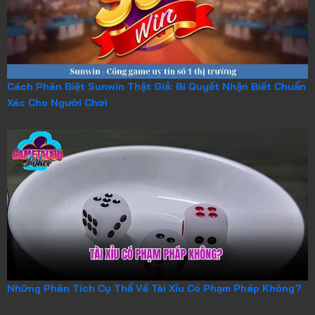
Cách Phân Biệt Sunwin Thật Giả: Bí Quyết Nhận Biết Chuẩn
Xác Cho Người Chơi
Những Phân Tích Cụ Thể Về Tài Xỉu Có Phạm Pháp Không?