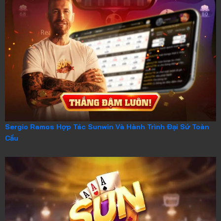
Sergio Ramos Hợp Tác Sunwin Và Hành Trình Đại Sứ Toàn
Cầu