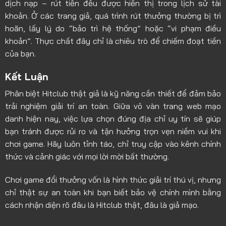
dịch nạp – rút tiền đều được hiển thị trong lịch sử tài
khoản. Ở các trang giả, quá trình rút thưởng thường bị trì
hoãn, lấy lý do “bảo trì hệ thống” hoặc “vi phạm điều
khoản”. Thực chất đây chỉ là chiêu trò để chiếm đoạt tiền
của bạn.
Kết Luận
Phân biệt Hitclub thật giả là kỹ năng cần thiết để đảm bảo
trải nghiệm giải trí an toàn. Giữa vô vàn trang web mạo
danh hiện nay, việc lựa chọn đúng địa chỉ uy tín sẽ giúp
bạn tránh được rủi ro và tận hưởng trọn vẹn niềm vui khi
chơi game. Hãy luôn tỉnh táo, chỉ truy cập vào kênh chính
thức và cảnh giác với mọi lời mời bất thường.
Chơi game đổi thưởng vốn là hình thức giải trí thú vị, nhưng
chỉ thật sự an toàn khi bạn biết bảo vệ chính mình bằng
cách nhận diện rõ đâu là Hitclub thật, đâu là giả mạo.