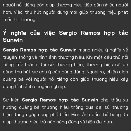
người nổi tiếng còn giúp thương hiệu tiếp cận nhiều người
hơn. Việc thu hút người dùng mới giúp thương hiệu phát
triển thị trường.
Ý nghĩa của việc Sergio Ramos hợp tác
Sunwin
Sergio Ramos hợp tác Sunwin
mang nhiều ý nghĩa về
truyền thông và hình ảnh thương hiệu. Khi một cầu thủ nổi
tiếng trở thành đại sứ thương hiệu, thương hiệu sẽ dễ
dàng thu hút sự chú ý của cộng đồng. Ngoài ra, chiến dịch
quảng bá với người nổi tiếng còn giúp thương hiệu xây
dựng hình ảnh chuyên nghiệp.
Sự kiện
Sergio Ramos hợp tác Sunwin
cho thấy xu
hướng quảng bá thương hiệu thông qua đại sứ thương
hiệu đang ngày càng phổ biến. Hình ảnh cầu thủ bóng đá
giúp thương hiệu trở nên năng động và hiện đại hơn.