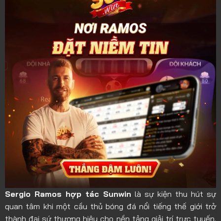
Sergio Ramos hợp tác Sunwin
là sự kiện thu hút sự
quan tâm khi một cầu thủ bóng đá nổi tiếng thế giới trở
thành đại sứ thương hiệu cho nền tảng giải trí trực tuyến.