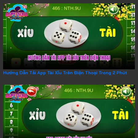
Hướng Dẫn Tải App Tài Xỉu Trên Điện Thoại Trong 2 Phút