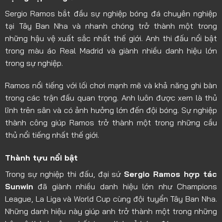
Sergio Ramos bắt đầu sự nghiệp bóng đá chuyên nghiệp
tại Tây Ban Nha và nhanh chóng trở thành một trong
những hậu vệ xuất sắc nhất thế giới. Anh thi đấu nổi bật
trong màu áo Real Madrid và giành nhiều danh hiệu lớn
trong sự nghiệp.
Ramos nổi tiếng với lối chơi mạnh mẽ và khả năng ghi bàn
trong các trận đấu quan trọng. Anh luôn được xem là thủ
lĩnh trên sân và có ảnh hưởng lớn đến đội bóng. Sự nghiệp
thành công giúp Ramos trở thành một trong những cầu
thủ nổi tiếng nhất thế giới.
Thành tựu nổi bật
Trong sự nghiệp thi đấu, đại sứ
Sergio Ramos hợp tác
Sunwin
đã giành nhiều danh hiệu lớn như Champions
League, La Liga và World Cup cùng đội tuyển Tây Ban Nha.
Những danh hiệu này giúp anh trở thành một trong những