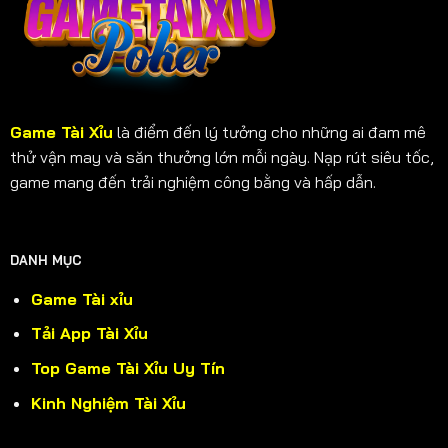
Game Tài Xỉu
là điểm đến lý tưởng cho những ai đam mê
thử vận may và săn thưởng lớn mỗi ngày. Nạp rút siêu tốc,
game mang đến trải nghiệm công bằng và hấp dẫn.
DANH MỤC
Game Tài xỉu
Tải App Tài Xỉu
Top Game Tài Xỉu Uy Tín
Kinh Nghiệm Tài Xỉu