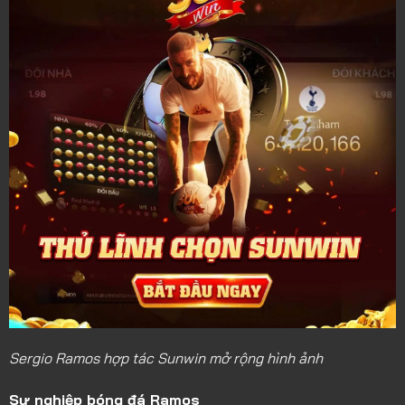
Sergio Ramos hợp tác Sunwin mở rộng hình ảnh
Sự nghiệp bóng đá Ramos