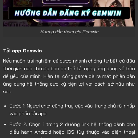
Hướng dẫn tham gia Gemwin
Tải app Gemwin
Nếu muốn trải nghiệm cá cược nhanh chóng từ bất cứ đâu
thời gian nào thì các bạn có thể tải ngay ứng dụng về trên
dế yêu của mình. Hiện tại cổng game đã ra mắt phiên bản
ứng dụng hệ thống cực kỳ tiện lợi với cách sở hữu như
sau:
Bước 1: Người chơi cũng truy cập vào trang chủ rồi nhấp
vào phần tải app.
Bước 2: Chọn 1 trong 2 đường link hệ thống dành cho
điều hành Android hoặc IOS tùy thuộc vào điện thoại