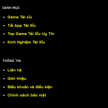
DANH MỤC
Game Tài xỉu
Tải App Tài Xỉu
Top Game Tài Xỉu Uy Tín
Kinh Nghiệm Tài Xỉu
THÔNG TIN
Liên hệ
Giới thiệu
Điều khoản và điều kiện
Chính sách bảo mật