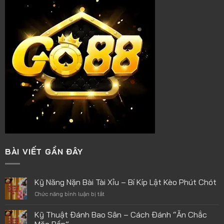
BÀI VIẾT GẦN ĐÂY
Kỹ Năng Nặn Bài Tài Xỉu – Bí Kíp Lật Kèo Phút Chót
Chức năng bình luận bị tắt
ở
Kỹ
Năng
Kỹ Thuật Đánh Bao Sân – Cách Đánh “Ăn Chắc
Nặn