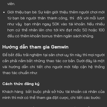
viên.
Giới thiệu bạn bè: Sự kiện giới thiệu thêm người chơi mới
từ bạn bè người thân thành công, thì đối với mỗi lượt
như vậy bạn nhận ngay 50K vào tài khoản. Nếu nhiều
hơn cứ thế nhân lên cho tới khi đạt mốc 50 hoặc 100
đều có thêm khoản bonus thêm ngân sách khủng.
Hướng dẫn tham gia Gemwin
Để bắt đầu trải nghiệm tại sân chơi uy tín này thì mọi người
cần phải nắm bắt những thao tác cơ bản. Dưới đây là một
vài hướng dẫn chi tiết cho người mới tiếp cận hệ thống
thao tác chuẩn như:
Cách thức đăng ký
Khách hàng bắt buộc phải sở hữu tài khoản cá nhân của
mình thì mới có thể tham gia đặt cược, chi tiết các bước: