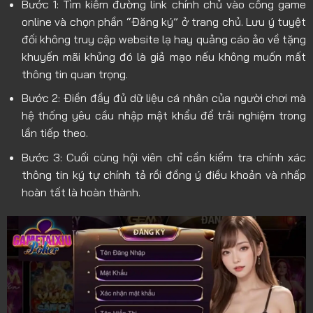
Bước 1: Tìm kiếm đường link chính chủ vào cổng game
online và chọn phần “Đăng ký” ở trang chủ. Lưu ý tuyệt
đối không truy cập website lạ hay quảng cáo ảo về tặng
khuyến mãi khủng đó là giả mạo nếu không muốn mất
thông tin quan trọng.
Bước 2: Điền đầy đủ dữ liệu cá nhân của người chơi mà
hệ thống yêu cầu nhập mật khẩu để trải nghiệm trong
lần tiếp theo.
Bước 3: Cuối cùng hội viên chỉ cần kiểm tra chính xác
thông tin ký tự chính tả rồi đồng ý điều khoản và nhấp
hoàn tất là hoàn thành.