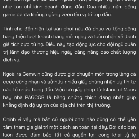
như tôn chỉ kinh doanh đúng đắn. Qua nhiều năm cổng
game đã đã không ngừng vươn lên vị trí top đầu.
Tính cho đến hiện tại sân chơi này đã phục vụ tổng cộng
hàng triệu lượt khách hàng mỗi ngày và luôn nhận về đánh
giá tích cực từ họ. Điều này tạo động lực cho đội ngũ quản
trị lãnh đạo thương hiệu ngày càng nâng cao chất lượng
dịch vụ.
Ngoài ra Gemwin
cũng được giới chuyên môn trong làng cá
cược công nhận và sở hữu nhiều giấy chứng nhận uy tín từ
các tổ chức hàng đầu. Việc có giấy phép từ Island of Mans
hay nhà PAGCOR là bằng chứng thích đáng nhất giúp
khẳng định độ uy tín của địa chỉ trên thị trường.
Chính vì vậy mà bất cứ người chơi nào cũng có thể yên
tâm tham gia giải trí một cách an toàn tại đây. Bởi các bạn
luôn được đảm bảo tất cả quyền lợi, công khai tỷ lệ